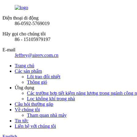
Điện thoại di động
86-0592-5769019
Hãy gọi cho chúng tôi
86 - 15105979197
E-mail
Jeffrey@airerv.com.cn
Trang chủ
Các sản phẩm
Lõi trao đổi nhiệt
Thông gió
Ứng dụng
Các trường hợp tiết kiệm năng lượng trong ngành công ng
Lọc không khí trong nhà
Câu hỏi thường gặp
Về chúng tôi
Tham quan nhà máy
Tin tức
Liên hệ với chúng tôi
English