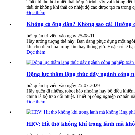
Thiết bị thu hồi nhiệt thải từ quá trình sấy vải không dệt
thải từ không khí thải có nhiệt độ cao được tạo ra trong q
Đọc thêm
Không có ống dẫn? Không sao cả! Hướng d
bởi quản trị viên vào ngày 25-08-11
Hãy tưởng tượng thế này: Bạn đang phục dựng một ngôi
khí cho điều hòa trung tâm hay thông gió. Hoặc có lẽ b
Đọc thêm
Động lực thầm lặng thúc đẩy ngành công ngh
bởi quản trị viên vào ngày 25-07-2029
Hãy quên đi những robot hào nhoáng hay bộ điều khiển 
chính là bộ trao đổi nhiệt. Thiết bị công nghiệp cơ bản 
Đọc thêm
HRV: Hít thở không khí trong lành mà khô