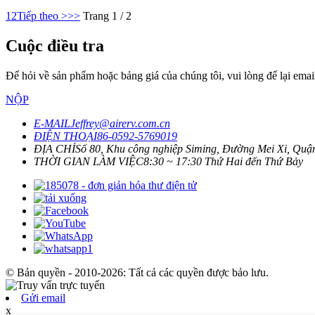
1
2
Tiếp theo >
>>
Trang 1 / 2
Cuộc điều tra
Để hỏi về sản phẩm hoặc bảng giá của chúng tôi, vui lòng để lại email
NỘP
E-MAIL
Jeffrey@airerv.com.cn
ĐIỆN THOẠI
86-0592-5769019
ĐỊA CHỈ
Số 80, Khu công nghiệp Siming, Đường Mei Xi, Quậ
THỜI GIAN LÀM VIỆC
8:30 ~ 17:30 Thứ Hai đến Thứ Bảy
© Bản quyền - 2010-2026: Tất cả các quyền được bảo lưu.
Gửi email
x