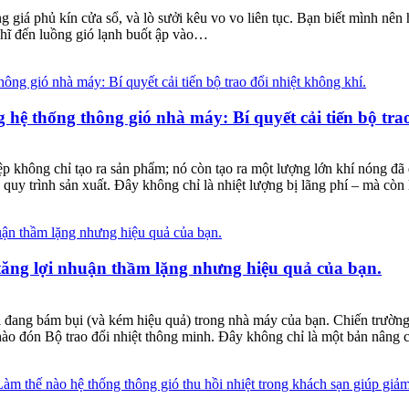
giá phủ kín cửa sổ, và lò sưởi kêu vo vo liên tục. Bạn biết mình nên 
hĩ đến luồng gió lạnh buốt ập vào…
 hệ thống thông gió nhà máy: Bí quyết cải tiến bộ trao
hông chỉ tạo ra sản phẩm; nó còn tạo ra một lượng lớn khí nóng đã q
quy trình sản xuất. Đây không chỉ là nhiệt lượng bị lãng phí – mà còn l
 tăng lợi nhuận thầm lặng nhưng hiệu quả của bạn.
i đang bám bụi (và kém hiệu quả) trong nhà máy của bạn. Chiến trường
hào đón Bộ trao đổi nhiệt thông minh. Đây không chỉ là một bản nâng