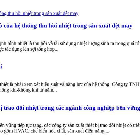
ò của hệ thống thu hồi nhiệt trong sản xuất dệt may
h hình nhiệt là thu hồi và tái sử dụng nhiệt lượng sinh ra trong quá tr
ợc tác dụng lên sợi tổng hợp...
í
 cần thiết là phải xem xét hiệu suất và năng lực của hệ thống. Công 
không khí-không khí từ năm...
bị trao đổi nhiệt trong các ngành công nghiệp bền vữn
n vững tiếp tục tăng, các công ty sản xuất thiết bị trao đổi nhiệt có tri
o gồm HVAC, chế biến hóa chất, sản xuất điện năng,...