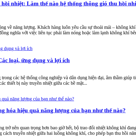
hồi nhiệt: Làm thế nào hệ thống thông gió thu hồi nhi
ng về năng lượng. Khách hàng luôn yêu cầu sự thoải mái – không khí 
 đồng nghĩa với việc liên tục phải làm nóng hoặc làm lạnh không khí b
ác loại, ứng dụng và lợi ích
g trong các hệ thống công nghiệp và dân dụng hiện đại, âm thầm giúp ti
thiết bị này truyền nhiệt giữa các bề mặt...
ạng hóa hiệu quả năng lượng của bạn như thế nào?
ng trở nên quan trọng hơn bao giờ hết, bộ trao đổi nhiệt không khí đan
 cách truyền nhiệt giữa hai luồng không khí, cho phép bạn thu hồi năng