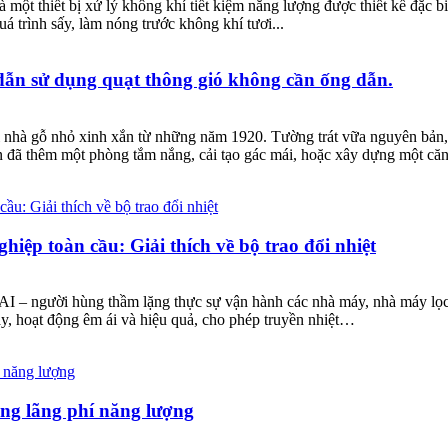
 là một thiết bị xử lý không khí tiết kiệm năng lượng được thiết kế đặc b
uá trình sấy, làm nóng trước không khí tươi...
ẫn sử dụng quạt thông gió không cần ống dẫn.
 nhà gỗ nhỏ xinh xắn từ những năm 1920. Tường trát vữa nguyên bản,
ạn đã thêm một phòng tắm nắng, cải tạo gác mái, hoặc xây dựng một că
iệp toàn cầu: Giải thích về bộ trao đổi nhiệt
AI – người hùng thầm lặng thực sự vận hành các nhà máy, nhà máy lọ
này, hoạt động êm ái và hiệu quả, cho phép truyền nhiệt…
ng lãng phí năng lượng