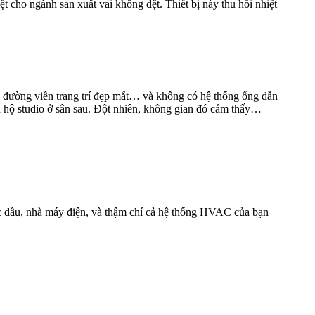
iệt cho ngành sản xuất vải không dệt. Thiết bị này thu hồi nhiệt
 đường viền trang trí đẹp mắt… và không có hệ thống ống dẫn
n hộ studio ở sân sau. Đột nhiên, không gian đó cảm thấy…
c dầu, nhà máy điện, và thậm chí cả hệ thống HVAC của bạn