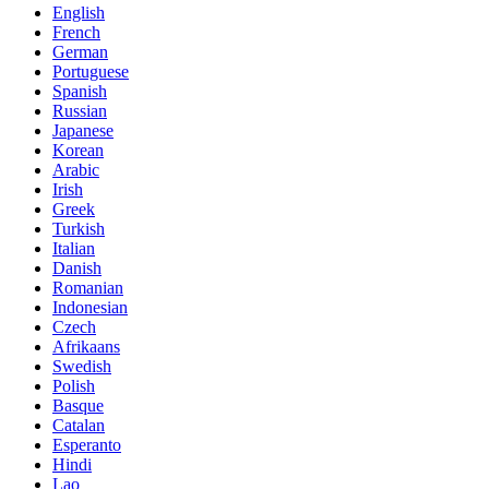
English
French
German
Portuguese
Spanish
Russian
Japanese
Korean
Arabic
Irish
Greek
Turkish
Italian
Danish
Romanian
Indonesian
Czech
Afrikaans
Swedish
Polish
Basque
Catalan
Esperanto
Hindi
Lao