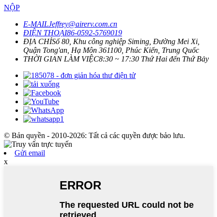
NỘP
E-MAIL
Jeffrey@airerv.com.cn
ĐIỆN THOẠI
86-0592-5769019
ĐỊA CHỈ
Số 80, Khu công nghiệp Siming, Đường Mei Xi,
Quận Tong'an, Hạ Môn 361100, Phúc Kiến, Trung Quốc
THỜI GIAN LÀM VIỆC
8:30 ~ 17:30 Thứ Hai đến Thứ Bảy
© Bản quyền - 2010-2026: Tất cả các quyền được bảo lưu.
Gửi email
x