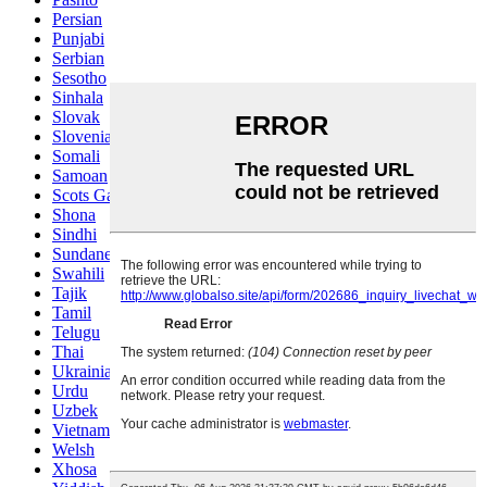
Persian
Punjabi
Serbian
Sesotho
Sinhala
Slovak
Slovenian
Somali
Samoan
Scots Gaelic
Shona
Sindhi
Sundanese
Swahili
Tajik
Tamil
Telugu
Thai
Ukrainian
Urdu
Uzbek
Vietnamese
Welsh
Xhosa