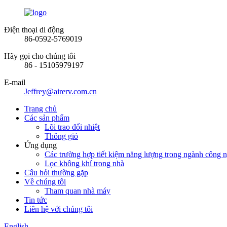
Điện thoại di động
86-0592-5769019
Hãy gọi cho chúng tôi
86 - 15105979197
E-mail
Jeffrey@airerv.com.cn
Trang chủ
Các sản phẩm
Lõi trao đổi nhiệt
Thông gió
Ứng dụng
Các trường hợp tiết kiệm năng lượng trong ngành công ng
Lọc không khí trong nhà
Câu hỏi thường gặp
Về chúng tôi
Tham quan nhà máy
Tin tức
Liên hệ với chúng tôi
English